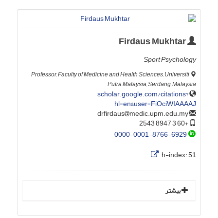
Firdaus Mukhtar
Sport Psychology
Professor, Faculty of Medicine and Health Sciences, Universiti
Putra Malaysia, Serdang, Malaysia
scholar.google.com/citations?
hl=en&user=FiOciWIAAAAJ
medic.upm.edu.my
drfirdaus
+60 3 8947 2543
0000-0001-8766-6929
h-index:
51
بیشتر