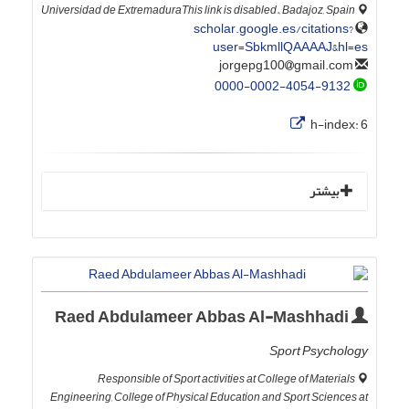
Universidad de ExtremaduraThis link is disabled., Badajoz, Spain
scholar.google.es/citations?
user=SbkmllQAAAAJ&hl=es
gmail.com
jorgepg100
0000-0002-4054-9132
h-index:
6
بیشتر
Raed Abdulameer Abbas Al-Mashhadi
Sport Psychology
Responsible of Sport activities at College of Materials
Engineering, College of Physical Education and Sport Sciences at