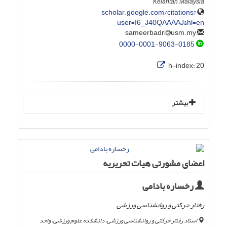
Kelantan, Malaysia
scholar.google.com/citations?
user=I6_J40QAAAAJ&hl=en
usm.my
sameerbadri
0000-0001-9063-0185
h-index:
20
بیشتر
اعضای مشورتی هیات تحریریه
رخساره بادامی
رفتار حرکتی و روانشناسی ورزشی
استاد رفتار حرکتی و روانشناسی ورزشی، دانشکده علوم ورزشی، واحد