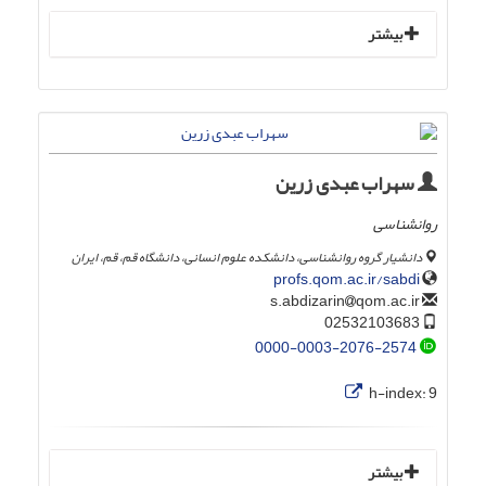
بیشتر
سهراب عبدی زرین
روانشناسی
دانشیار گروه روانشناسی، دانشکده علوم انسانی، دانشگاه قم، قم، ایران
profs.qom.ac.ir/sabdi
qom.ac.ir
s.abdizarin
02532103683
0000-0003-2076-2574
h-index:
9
بیشتر