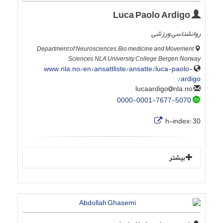
Luca Paolo Ardigo
روانشناسی ورزشی
Department of Neurosciences, Bio medicine and Movement
Sciences, NLA University College, Bergen, Norway
www.nla.no/en/ansattliste/ansatte/luca-paolo-
ardigo/
nla.no
lucaardigo
0000-0001-7677-5070
h-index:
30
بیشتر