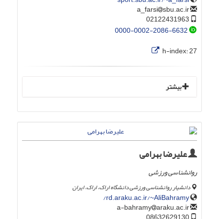
sbu.ac.ir
a_farsi
02122431963
0000-0002-2086-6632
h-index:
27
بیشتر
علیرضا بهرامی
روانشناسی ورزشی
دانشیار روانشناسی ورزشی دانشگاه اراک، اراک، ایران
rd.araku.ac.ir/~AliBahramy/
araku.ac.ir
a-bahramy
08632629130