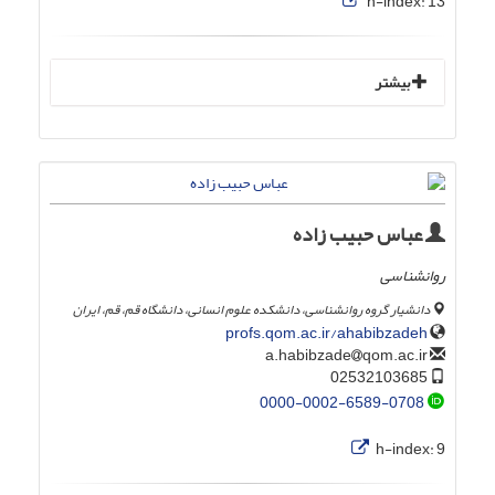
h-index:
13
بیشتر
عباس حبیب زاده
روانشناسی
دانشیار گروه روانشناسی، دانشکده علوم انسانی، دانشگاه قم، قم، ایران
profs.qom.ac.ir/ahabibzadeh
qom.ac.ir
a.habibzade
02532103685
0000-0002-6589-0708
h-index:
9