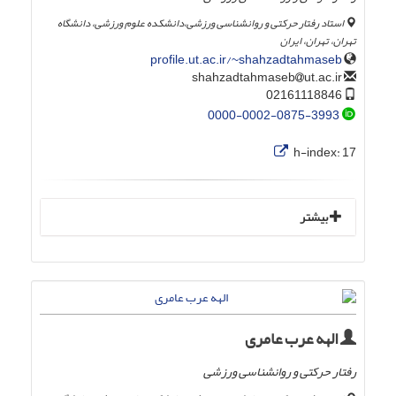
استاد رفتار حرکتی و روانشناسی ورزشی،دانشکده علوم ورزشی، دانشگاه
تهران، تهران، ایران
profile.ut.ac.ir/~shahzadtahmaseb
ut.ac.ir
shahzadtahmaseb
02161118846
0000-0002-0875-3993
h-index:
17
بیشتر
الهه عرب عامری
رفتار حرکتی و روانشناسی ورزشی