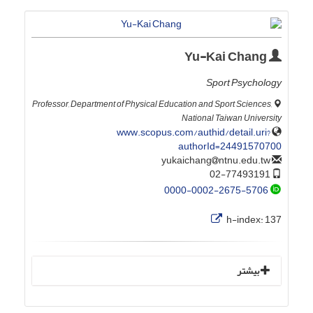
Yu-Kai Chang
Sport Psychology
Professor, Department of Physical Education and Sport Sciences,
National Taiwan University
www.scopus.com/authid/detail.uri?
authorId=24491570700
ntnu.edu.tw
yukaichang
02-77493191
0000-0002-2675-5706
h-index:
137
بیشتر