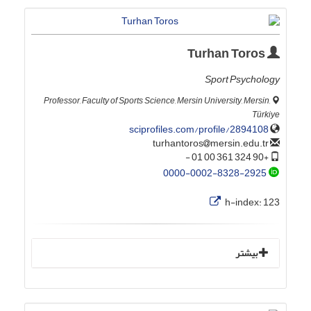
Turhan Toros
Sport Psychology
Professor, Faculty of Sports Science, Mersin University, Mersin,
Türkiye
sciprofiles.com/profile/2894108
mersin.edu.tr
turhantoros
+90 324 361 00 01 -
0000-0002-8328-2925
h-index:
123
بیشتر