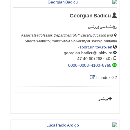
Georgian Badicu
روانشناسی ورزشی
Associate Professor. Department of Physical Education and
Special Motricity, Transilvania University of Brasov, Romania
sport.unitbv.ro/en/
unitbv.ro
georgian.badicu
+40-(268) 47.40.60
0000-0003-4100-8765
h-index:
22
بیشتر