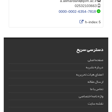
qom.ac.ir
a.alimardani
02532103663
0000-0002-6354-7818
h-index:
5
دسترسی سریع
صفحه اصلی
درباره نشریه
اعضای هیات تحریریه
ارسال مقاله
تماس با ما
واژه نامه اختصاصی
نقشه سایت