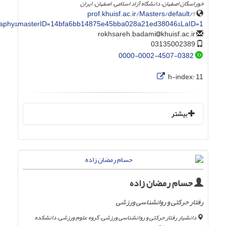
خوراسگان اصفهان، دانشگاه آزاد اسلامی، اصفهان، ایران
prof.khuisf.ac.ir/Masters/default/?
graphy&masterID=14bfa6bb14875e45bba028a21ed38046&LaID=1
khuisf.ac.ir
rokhsareh.badami
03135002389
0000-0002-4507-0382
h-index:
11
بیشتر
حسام رمضان زاده
رفتار حرکتی و روانشناسی ورزشی
دانشیار رفتار حرکتی و روانشناسی ورزشی، گروه علوم ورزشی، دانشکده