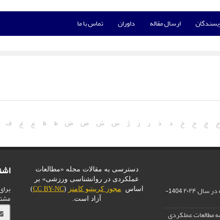
ویسندگان
ارسال مقاله
داوران
تماس با ما
چ
ح
خ
د
ذ
ر
ز
ژ
س
ش
ص
ض
ط
ظ
ع
غ
ف
اشت
دسترسی به مقالات مجله «مطالعات
عملکردی در روانشناسی ورزشی» بر
برای
ر سال ۲۰۲۴
اساس
مجوز کرییتیو کامنز
(
CC BY-NC
)
1404-
مشت
آزاد است.
مه مطالعات عملکردی