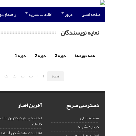
صفحه اصلی
مرور
اطلاعات نشریه
راهنمای ن
نمایه نویسندگان
همه دوره ها
دوره 3
دوره 2
دوره 1
همه
آ
ا
ب
پ
ت
ث
ج
دسترسی سریع
آخرین اخبار
صفحه اصلی
اعلامیه پر بازدیدترین مقاله د
05-20
درباره نشریه
اطلاعیه: نمایه شدن فصلنا
اعضای هیات تحریریه