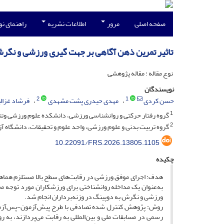
صفحه اصلی
مرور
اطلاعات نشریه
راهنمای ن
تاثیر تمرین ذهن آگاهی بر جهت گیری ورزشی و نگرش
نوع مقاله : مقاله پژوهشی
نویسندگان
2
1
حسن کردی
مهدی حیدری پشت مشهدی
فرشاد غزالی
1
گروه رفتار حرکتی و روانشناسی ورزشی، دانشکده علوم ورزشی وتند
2
گروه تربیت بدنی و علوم ورزشی، واحد علوم و تحقیقات، دانشگاه آزاد
10.22091/FRS.2026.13805.1105
چکیده
هدف: اجرای موفق ورزشی در رقابت‌های سطح بالا مستلزم هماهن
به‌عنوان یک مداخله روانشناختی برای ورزشکاران مورد توجه 
ورزشی و نگرش به دوپینگ در وزنه‌برداران انجام شد.
رسمی در مسابقات ملی و بین‌المللی به رقابت می‌پردازند، ب