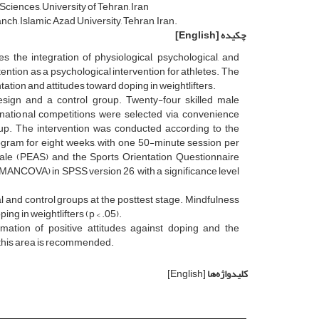
ciences, University of Tehran, Iran
h, Islamic Azad University, Tehran, Iran.
چکیده
[English]
s the integration of physiological, psychological, and
ntion as a psychological intervention for athletes. The
ation and attitudes toward doping in weightlifters.
esign and a control group. Twenty-four skilled male
rnational competitions were selected via convenience
up. The intervention was conducted according to the
am for eight weeks, with one 50-minute session per
le (PEAS) and the Sports Orientation Questionnaire
MANCOVA) in SPSS version 26, with a significance level
l and control groups at the posttest stage. Mindfulness
ing in weightlifters (p < .05).
rmation of positive attitudes against doping and the
n this area is recommended.
کلیدواژه‌ها
[English]