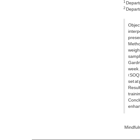
1
Departm
2
Departm
Object
interp
presen
Metho
weigh
sampl
Gardn
week.
(SOQ).
set at 
Result
traini
Concl
enhanc
Mindful