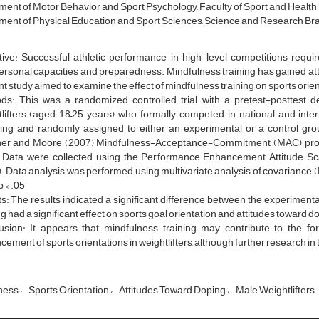
ent of Motor Behavior and Sport Psychology, Faculty of Sport and Health S
ent of Physical Education and Sport Sciences, Science and Research Branc
ive: Successful athletic performance in high-level competitions require
ersonal capacities and preparedness. Mindfulness training has gained atte
t study aimed to examine the effect of mindfulness training on sports orient
ds: This was a randomized controlled trial with a pretest-posttest d
tlifters (aged 18–25 years) who formally competed in national and inte
ing and randomly assigned to either an experimental or a control gro
er and Moore (2007) Mindfulness-Acceptance-Commitment (MAC) progr
 Data were collected using the Performance Enhancement Attitude Sca
 Data analysis was performed using multivariate analysis of covariance (
p < .05
s: The results indicated a significant difference between the experimenta
ng had a significant effect on sports goal orientation and attitudes toward dop
usion: It appears that mindfulness training may contribute to the fo
ement of sports orientations in weightlifters, although further research i
ness
Sports Orientation
Attitudes Toward Doping
Male Weightlifters