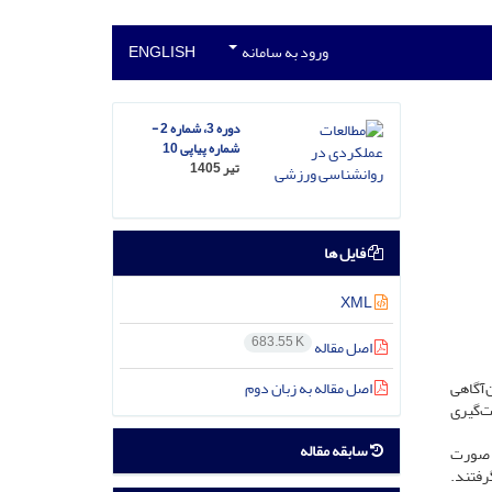
ورود به سامانه
ENGLISH
دوره 3، شماره 2 -
شماره پیاپی 10
تیر 1405
فایل ها
XML
683.55 K
اصل مقاله
اصل مقاله به زبان دوم
‌آگاهی
ت‌گیری
سابقه مقاله
از وزنه‌برداران مرد ماهر (18 تا 25 سال) که به صورت
رفتند.