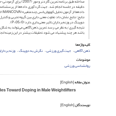
داده‌ها از آزمون تحلیل کووواریانس چندمتغیره (MANCOVA) از نرم‌افزار SPSS نسخه 26 استفاده شد. آزمون‌ها در سطح خطای آماری 05/0 انجام شد.
نتایج: نتایج نشان داد تفاوت معنی داری بین گروه تجربی و ک
دوپینگ در وزنه‌برداران تاثیر معنی‌داری دارد (05/0>P).
نتیجه گیری: به نظر می رسد تمرین ذهن‌آگاهی می‌تواند به شکل
باشد هر چند پیشنهاد می شود تحقیقات بیشتر در این زمینه انجا
کلیدواژه‌ها
ذهن آگاهی
جهت گیری ورزشی
نگرش به دوپینگ
وزنه بردارا
موضوعات
روانشناسی ورزشی
عنوان مقاله
[English]
udes Toward Doping in Male Weightlifters
نویسندگان
[English]