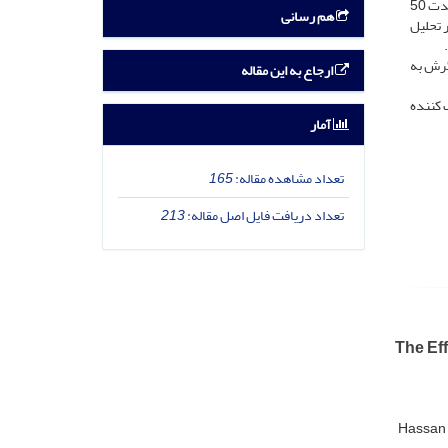
مداخله طبق برنامه تمرین گاردنر و مور (2007) برای آزمودنی-ها در برنامه ذهن‌آگاهی مبتنی بر پذیرش (MAC) به‌مدت 8 هفته، یک بار در هفته و به‌مدت 50
هم رسانی
(SOQ) استفاده شد. به‌منظور تحلیل
گرش به
ارجاع به این مقاله
 کننده
آمار
تعداد مشاهده مقاله:
165
تعداد دریافت فایل اصل مقاله:
213
The Eff
Hassan 