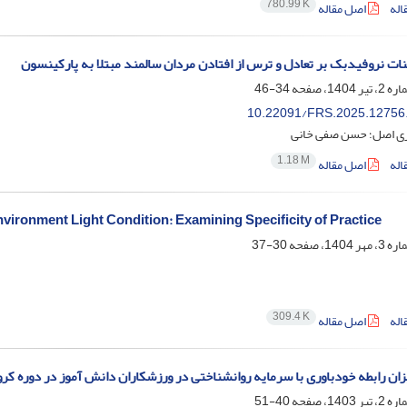
780.99 K
اله
اصل مقاله
ینات نروفیدبک بر تعادل و ترس از افتادن مردان سالمند مبتلا به پارکینسون
34-46
10.22091/FRS.2025.12756
قری اصل؛ حسن صفی خانی
1.18 M
اله
اصل مقاله
nvironment Light Condition: Examining Specificity of Practice
30-37
309.4 K
اله
اصل مقاله
ان رابطه خودباوری با سرمایه روانشناختی در ورزشکاران دانش آموز در دوره کرو
40-51