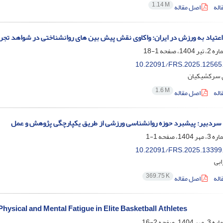
1.14 M
اله
اصل مقاله
اعتیاد به ورزش در ایران: واکاوی نقش پیش بین های روانشناختی در شواهد تجر
1-18
10.22091/FRS.2025.12565
 سرکشیکیان
1.6 M
اله
اصل مقاله
ه سردبیر: پیشبرد حوزه روانشناسی ورزشی از طریق یکپارچگی پژوهش و عمل
1-1
10.22091/FRS.2025.13399
بی
369.75 K
اله
اصل مقاله
hysical and Mental Fatigue in Elite Basketball Athletes
2-16