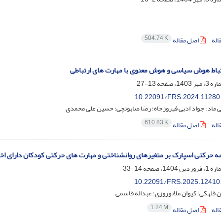
504.74 K
اله
اصل مقاله
باط هوش سیاسی و هوش معنوی با مهارت های ارتباطی
13-27
10.22091/FRS.2024.11280
 ماد؛ جواد ادبی فیروزجاه؛ رضا صابونچی؛ حسین علی محمدی
610.83 K
اله
اصل مقاله
امه حرکتی اسپارک بر متغیرهای روانشناختی و مهارت های حرکتی کودکان دارای 
14-33
10.22091/FRS.2025.12410
ن قلهکی؛ کیوان ملانوروزی؛ عبداله قاسمی
1.24 M
اله
اصل مقاله