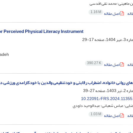
ن ماهینی؛ محمد تقی اقدسی
1.16 M
اله
اصل مقاله
or Perceived Physical Literacy Instrument
17-29
zaneh Hamidi
390.27 K
اله
اصل مقاله
زهای روانی خانواده، اضطراب رقابتی و خودتنظیمی والدین با خودکارامدی ورزشی د
27-39
10.22091/FRS.2024.11355
ایی؛ عباس شعبانی؛ عبدالوحید داودی
1.03 M
اله
اصل مقاله