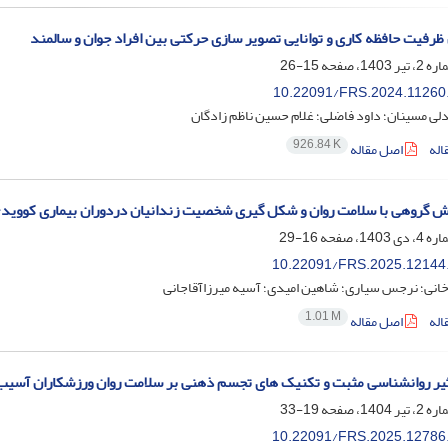
 ظرفیت حافظه کاری و توانایی تصویر سازی حرکتی بین افراد جوان و سالمند
15-26
10.22091/FRS.2024.11260
لی مسینان؛ داود فاضلی؛ غلام حسین ناظم زادگان
926.84 K
اله
اصل مقاله
زش گروهی با سلامت روان و شکل گیری شخصیت زندانیان دردوران بیماری کووید-9
16-29
10.22091/FRS.2025.12144
انی؛ نرجس سیاری؛ شاهین امیدی؛ آسیه میرزاآقاجانی
1.01 M
اله
اصل مقاله
یر روانشناسی مثبت و تکنیک های تجسم ذهنی بر سلامت روان ورزشکاران آسیب
19-33
10.22091/FRS.2025.12786