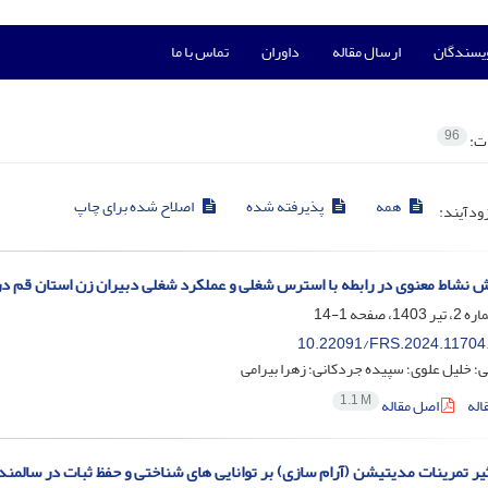
ویسندگان
ارسال مقاله
داوران
تماس با ما
96
ات:
همه
پذیرفته شده
اصلاح شده برای چاپ
زودآیند:
 نشاط معنوی در رابطه با استرس شغلی و عملکرد شغلی دبیران زن استان قم در بر
1-14
10.22091/FRS.2024.11704
ی؛ خلیل علوی؛ سپیده جردکانی؛ زهرا بیرامی
1.1 M
اله
اصل مقاله
یر تمرینات مدیتیشن (آرام سازی) بر توانایی های شناختی و حفظ ثبات در سالمند