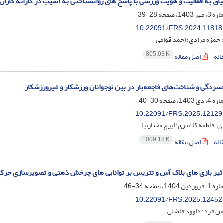
تیاق به فعالیت و هویت ورزشی با پاسخ های روانشناختی به آسیب در کاراته کاران
28-39
10.22091/FRS.2024.11818
؛ حمزه مرادی؛ احمد قوامی
805.03 K
اله
اصل مقاله
سردگی و شناخت‌های فاجعه‌بار در بین نوجوانان ورزشکار و غیرورزشکار
30-40
10.22091/FRS.2025.12129
؛ فاطمه کلانتری؛ ایرج مختارنیا
1009.18 K
اله
اصل مقاله
ثیر بازی های بلاک آس و تتریس بر توانایی های چرخش ذهنی و تصویرسازی حرک
34-46
10.22091/FRS.2025.12452
ش فرد؛ داوود فاضلی